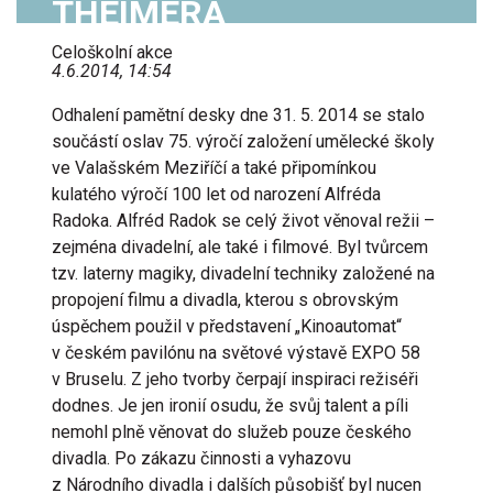
THEIMERA
Celoškolní akce
4.6.2014, 14:54
Odhalení pamětní desky dne 31. 5. 2014 se stalo
součástí oslav 75. výročí založení umělecké školy
ve Valašském Meziříčí a také připomínkou
kulatého výročí 100 let od narození Alfréda
Radoka. Alfréd Radok se celý život věnoval režii –
zejména divadelní, ale také i filmové. Byl tvůrcem
tzv. laterny magiky, divadelní techniky založené na
propojení filmu a divadla, kterou s obrovským
úspěchem použil v představení „Kinoautomat“
v českém pavilónu na světové výstavě EXPO 58
v Bruselu. Z jeho tvorby čerpají inspiraci režiséři
dodnes. Je jen ironií osudu, že svůj talent a píli
nemohl plně věnovat do služeb pouze českého
divadla. Po zákazu činnosti a vyhazovu
z Národního divadla i dalších působišť byl nucen